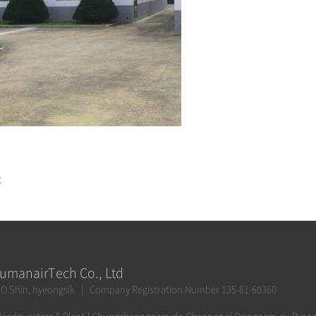
t
umanairTech Co., Ltd
O Shin, hyeongsik | Company Registration Number 135-81-60360
Headquarters & Plant ] Chungcheongnam-do Cheonan-si Dongnam-gu Byeo