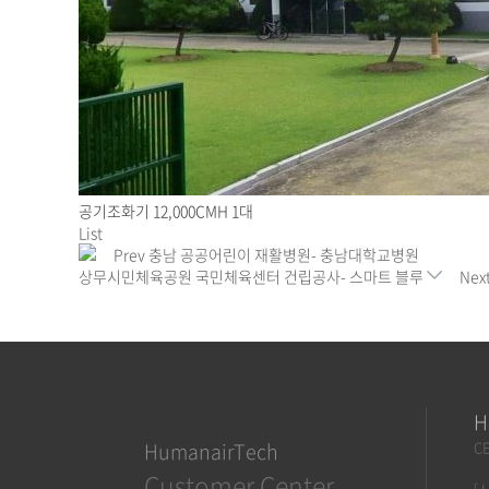
공기조화기 12,000CMH 1대
List
Prev
충남 공공어린이 재활병원- 충남대학교병원
상무시민체육공원 국민체육센터 건립공사- 스마트 블루
Nex
H
HumanairTech
CE
Customer Center
[ 